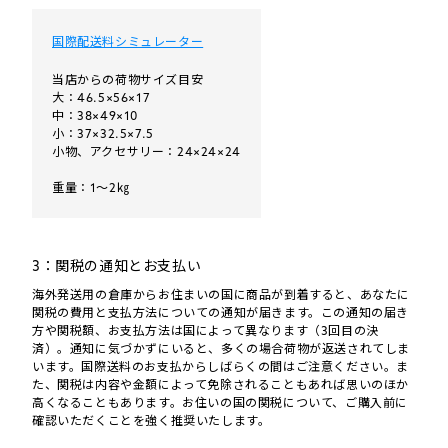
国際配送料シミュレーター
当店からの荷物サイズ目安
大：46.5×56×17
中：38×49×10
小：37×32.5×7.5
小物、アクセサリー：24×24×24
重量：1～2㎏
3：関税の通知とお支払い
海外発送用の倉庫からお住まいの国に商品が到着すると、あなたに
関税の費用と支払方法についての通知が届きます。この通知の届き
方や関税額、お支払方法は国によって異なります（3回目の決
済）。通知に気づかずにいると、多くの場合荷物が返送されてしま
います。国際送料のお支払からしばらくの間はご注意ください。ま
た、関税は内容や金額によって免除されることもあれば思いのほか
高くなることもあります。お住いの国の関税について、ご購入前に
確認いただくことを強く推奨いたします。