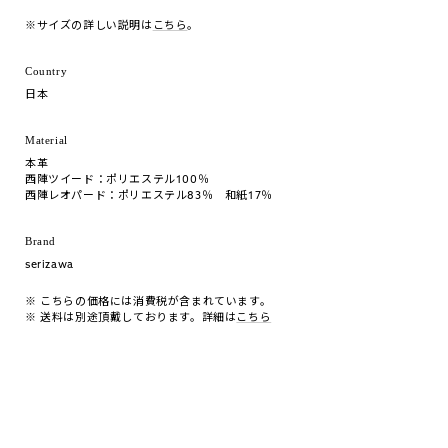
※サイズの詳しい説明は
こちら
。
Country
日本
Material
本革
西陣ツイード：ポリエステル100％
西陣レオパード：ポリエステル83％ 和紙17％
Brand
serizawa
※ こちらの価格には消費税が含まれています。
※ 送料は別途頂戴しております。詳細は
こちら