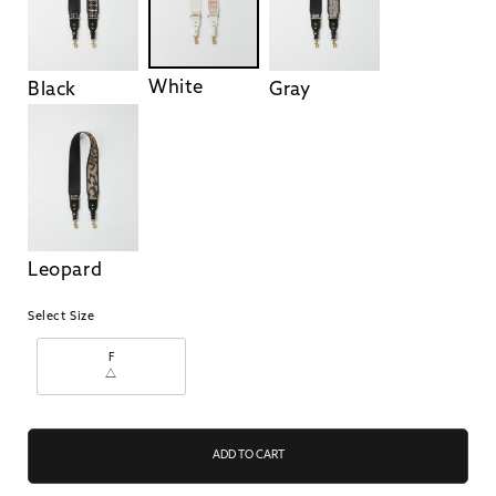
White
Black
Gray
Leopard
Select Size
F
△
ADD TO CART