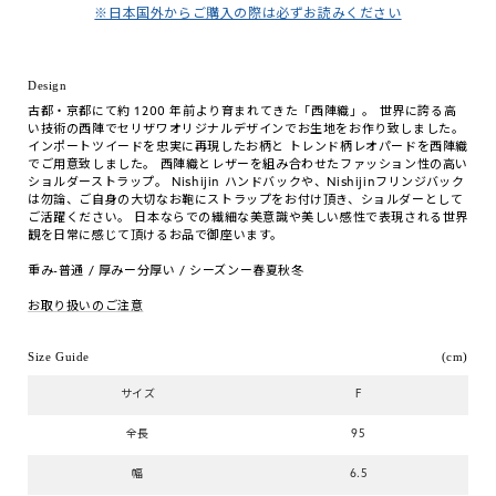
※日本国外からご購入の際は必ずお読みください
Design
古都・京都にて約 1200 年前より育まれてきた「西陣織」。 世界に誇る高
い技術の西陣でセリザワオリジナルデザインでお生地をお作り致しました。
インポートツイードを忠実に再現したお柄と トレンド柄レオパードを西陣織
でご用意致しました。 西陣織とレザーを組み合わせたファッション性の高い
ショルダーストラップ。 Nishijin ハンドバックや、Nishijinフリンジバック
は勿論、ご自身の大切なお鞄にストラップをお付け頂き、ショルダーとして
ご活躍ください。 日本ならでの繊細な美意識や美しい感性で表現される世界
観を日常に感じて頂けるお品で御座います。
重み-普通 / 厚みー分厚い / シーズンー春夏秋冬
お取り扱いのご注意
Size Guide
(cm)
サイズ
F
全長
95
幅
6.5