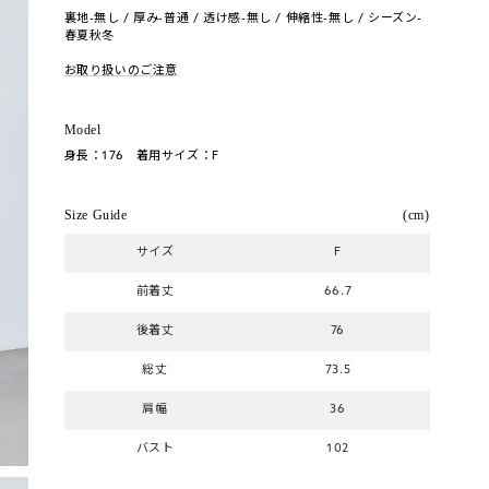
裏地-無し / 厚み-普通 / 透け感-無し / 伸縮性-無し / シーズン-
春夏秋冬
お取り扱いのご注意
Model
身長：176 着用サイズ：F
Size Guide
(cm)
サイズ
F
前着丈
66.7
後着丈
76
総丈
73.5
肩幅
36
バスト
102