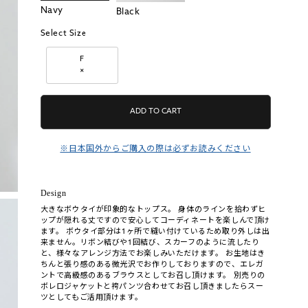
Navy
Black
Select Size
F
×
ADD TO CART
※日本国外からご購入の際は必ずお読みください
Design
大きなボウタイが印象的なトップス。 身体のラインを拾わずヒ
ップが隠れる丈ですので安心してコーディネートを楽しんで頂け
ます。 ボウタイ部分は1ヶ所で縫い付けているため取り外しは出
来ません。リボン結びや1回結び、スカーフのように流したり
と、様々なアレンジ方法でお楽しみいただけます。 お生地はき
ちんと張り感のある微光沢でお作りしておりますので、エレガ
ントで高級感のあるブラウスとしてお召し頂けます。 別売りの
ボレロジャケットと袴パンツ合わせてお召し頂きましたらスー
ツとしてもご活用頂けます。