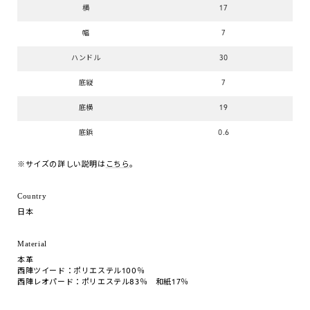
横
17
幅
7
ハンドル
30
底縦
7
底横
19
底鋲
0.6
※サイズの詳しい説明は
こちら
。
Country
日本
Material
本革
西陣ツイード：ポリエステル100％
西陣レオパード：ポリエステル83％ 和紙17％