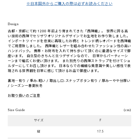
※日本国外からご購入の際は必ずお読みください
Design
古都・京都にて約 1200 年前より育まれてきた「西陣織」。 世界に誇る高
い技術の西陣でセリザワオリジナルデザインでお生地をお作り致しました。
インポートツイードを忠実に再現したお柄と トレンド柄レオパードを西陣織
でご用意致しました。 西陣織とレザーを組み合わせたファッション性の高い
ハンドバック。 携帯・お財布を入れて持ち歩いて頂くのに最適なサイズで御
座います。 自立型のきちんと立つデザインなので、 日常からパーティーシ
ーンまで幅広くお使い頂けます。 また別売りの西陣ストラップを付けてショ
ルダーにしてお召し頂けます。 日本ならでの繊細な美意識や美しい感性で表
現される世界観を日常に感じて頂けるお品で御座います。
裏地―有り / 重み-軽い / 取出し口-スナップボタン有り / 厚みーやや分厚い
/ シーズンー春夏秋冬
お取り扱いのご注意
Size Guide
(cm)
サイズ
F
縦
17.5