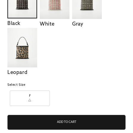
Black
White
Gray
Leopard
Select Size
F
△
ADD TO CART