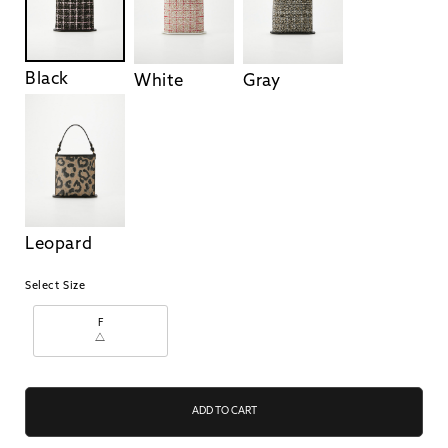
Black
White
Gray
Leopard
Select Size
F
△
ADD TO CART