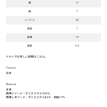
横
17
幅
7
ハンドル
30
底縦
7
底横
19
底鋲
0.6
※サイズの詳しい説明は
こちら
。
Country
日本
Material
本革
西陣ツイード：ポリエステル100％
西陣レオパード：ポリエステル83％ 和紙17％