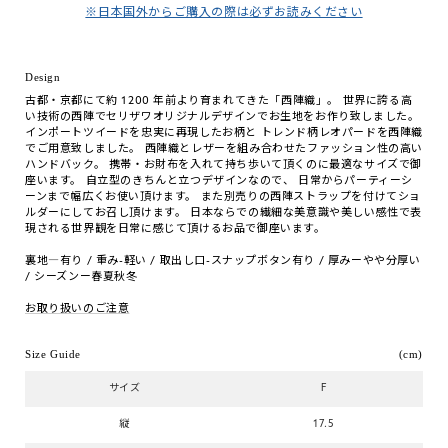
※日本国外からご購入の際は必ずお読みください
Design
古都・京都にて約 1200 年前より育まれてきた「西陣織」。 世界に誇る高
い技術の西陣でセリザワオリジナルデザインでお生地をお作り致しました。
インポートツイードを忠実に再現したお柄と トレンド柄レオパードを西陣織
でご用意致しました。 西陣織とレザーを組み合わせたファッション性の高い
ハンドバック。 携帯・お財布を入れて持ち歩いて頂くのに最適なサイズで御
座います。 自立型のきちんと立つデザインなので、 日常からパーティーシ
ーンまで幅広くお使い頂けます。 また別売りの西陣ストラップを付けてショ
ルダーにしてお召し頂けます。 日本ならでの繊細な美意識や美しい感性で表
現される世界観を日常に感じて頂けるお品で御座います。
裏地―有り / 重み-軽い / 取出し口-スナップボタン有り / 厚みーやや分厚い
/ シーズンー春夏秋冬
お取り扱いのご注意
Size Guide
(cm)
サイズ
F
縦
17.5